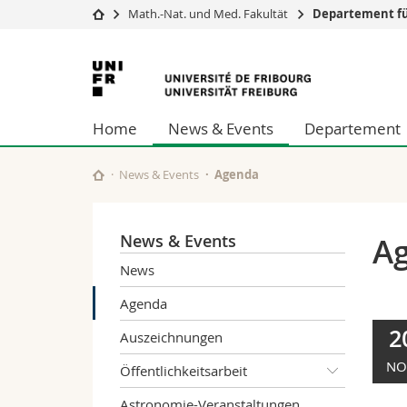
Math.-Nat. und Med. Fakultät
Departement fü
Universität
Fakultäten
Universität
Studium
Theologische Fa
Freiburg
Campus
Rechtswissensch
Home
News & Events
Departement
Forschung
Wirtschafts- un
Universität
Philosophische 
Weiterbildung
Fak. für Erzieh
News & Events
Agenda
Math.-Nat. und
Interfakultär
News & Events
A
News
Agenda
2
Auszeichnungen
NO
Öffentlichkeitsarbeit
Astronomie-Veranstaltungen