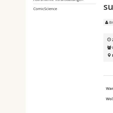
su
ComicScience
Br
Wa
Wo