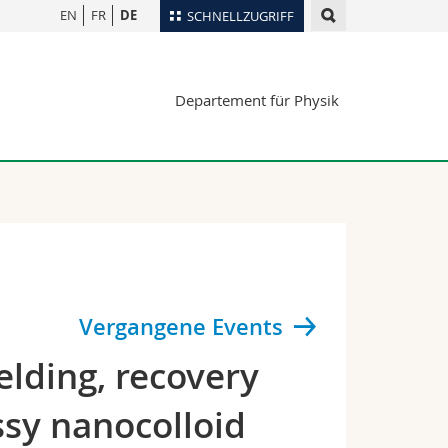
EN
FR
DE
SCHNELLZUGRIFF
für
Personenverzeichnis
Departement für Physik
Ortsplan
te
Bibliotheken
Webmail
Vorlesungsverzeichnis
MyUnifr
Vergangene Events
elding, recovery
ssy nanocolloid