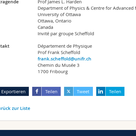
tragende
Prof James L. Harden
Department of Physics & Centre for Advanced 
University of Ottawa
Ottawa, Ontario
Canada
Invité par groupe Scheffold
takt
Département de Physique
Prof Frank Scheffold
frank.scheffold@unifr.ch
Chemin du Musée 3
1700 Fribourg
Exportieren
Teilen
Tweet
Teilen
rück zur Liste