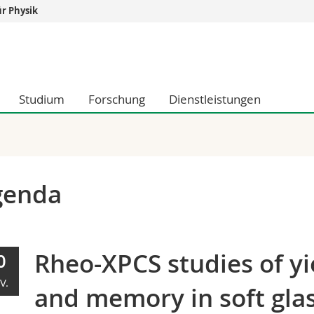
r Physik
Informationen 
k.
Studieninteressier
aftliche Fak.
Studierende
Studium
Forschung
Dienstleistungen
d Sozialwissenschaftliche Fak.
Medien
Fak.
Forschende
ungs- und Bildungswissenschaften
Mitarbeitende
 Med. Fak.
Doktorierende
genda
Rheo-XPCS studies of yi
0
V.
and memory in soft gla