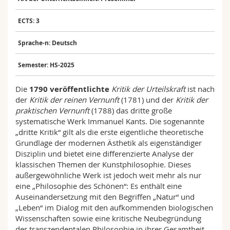
Math.-Nat. und Med. Fak.
Mitarbeitende
Webmail
ECTS: 3
Interfakultär
Doktorierende
Vorlesungsverzeichnis
Sprache-n: Deutsch
MyUnifr
Semester: HS-2025
Die
1790 veröffentlichte
Kritik der Urteilskraft
ist nach
der
Kritik der reinen Vernunft
(1781) und der
Kritik der
praktischen Vernunft
(1788) das dritte große
systematische Werk Immanuel Kants. Die sogenannte
„dritte Kritik“ gilt als die erste eigentliche theoretische
Grundlage der modernen Ästhetik als eigenständiger
Disziplin und bietet eine differenzierte Analyse der
klassischen Themen der Kunstphilosophie. Dieses
außergewöhnliche Werk ist jedoch weit mehr als nur
eine „Philosophie des Schönen“: Es enthält eine
Auseinandersetzung mit den Begriffen „Natur“ und
„Leben“ im Dialog mit den aufkommenden biologischen
Wissenschaften sowie eine kritische Neubegründung
der transzendentalen Philosophie in ihrer Gesamtheit.