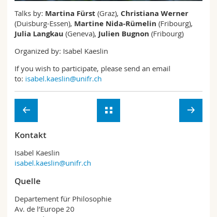
Math.-Nat. und Med. Fak.
Mitarbeitende
Webmail
Talks by:
Martina Fürst
(Graz),
Christiana Werner
(Duisburg-Essen),
Martine Nida-Rümelin
(Fribourg),
Interfakultär
Doktorierende
Julia Langkau
(Geneva),
Julien Bugnon
(Fribourg)
Vorlesungsverzeichnis
Organized by: Isabel Kaeslin
MyUnifr
If you wish to participate, please send an email
to:
isabel.kaeslin@unifr.ch
Kontakt
Isabel Kaeslin
isabel.kaeslin@unifr.ch
Quelle
Departement für Philosophie
Av. de l’Europe 20