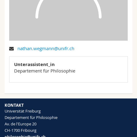
Math.-Nat. und Med. Fak.
Mitarbeitende
Webmail
Interfakultär
Doktorierende
Vorlesungsverzeichnis
MyUnifr
nathan.wegmann@unifr.ch
Unterassistent_in
Departement für Philosophie
KONTAKT
Universität Freiburg
Departement für Philosophie
Av. de l'Europe 20
CH-1700 Fribourg
philosophie@unifr.ch