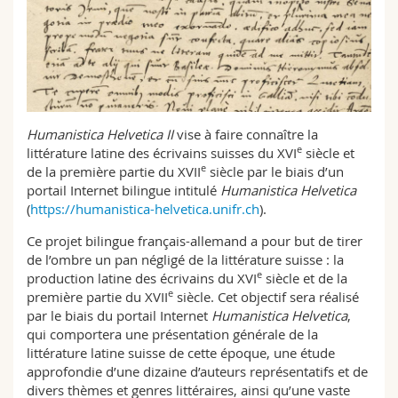
Sciences et médecine
Collaborateurs
Webmail
Interfacultaire
Doctorants
Programme des cours
MyUnifr
Humanistica Helvetica II
vise à faire connaître la
e
littérature latine des écrivains suisses du XVI
siècle et
e
de la première partie du XVII
siècle par le biais d’un
portail Internet bilingue intitulé
Humanistica Helvetica
(
https://humanistica-helvetica.unifr.ch
).
Ce projet bilingue français-allemand a pour but de tirer
de l’ombre un pan négligé de la littérature suisse : la
e
production latine des écrivains du XVI
siècle et de la
e
première partie du XVII
siècle. Cet objectif sera réalisé
par le biais du portail Internet
Humanistica Helvetica
,
qui comportera une présentation générale de la
littérature latine suisse de cette époque, une étude
approfondie d’une dizaine d’auteurs représentatifs et de
divers thèmes et genres littéraires, ainsi qu’une vaste