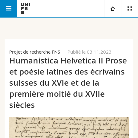
Faculté des lettres et des
Département de philologie
Université
sciences humaines
classique
Facultés
Etudes
Projet de recherche FNS
Publié le 03.11.2023
Humanistica Helvetica II Prose
Vous êtes
Campus
Théologie
et poésie latines des écrivains
Recherche
Ressources
Droit
Futurs étudiants
suisses du XVIe et de la
première moitié du XVIIe
Université
Sciences économiques et sociales et management
Etudiants
Annuaire du personnel
siècles
Formation continue
Lettres et sciences humaines
Médias
Plan d'accès
Sciences de l'éducation et de la formation
Chercheurs
Bibliothèques