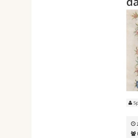
da
Sp