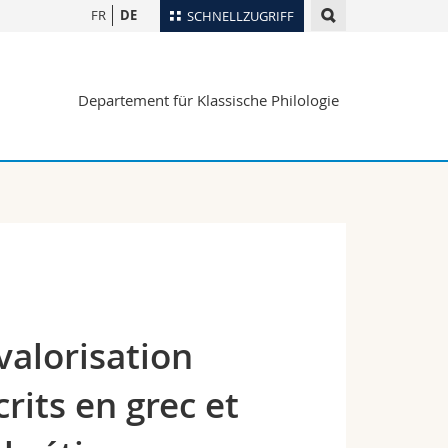
FR
DE
SCHNELLZUGRIFF
für
Personenverzeichnis
Departement für Klassische Philologie
Ortsplan
te
Bibliotheken
Webmail
Vorlesungsverzeichnis
MyUnifr
valorisation
rits en grec et