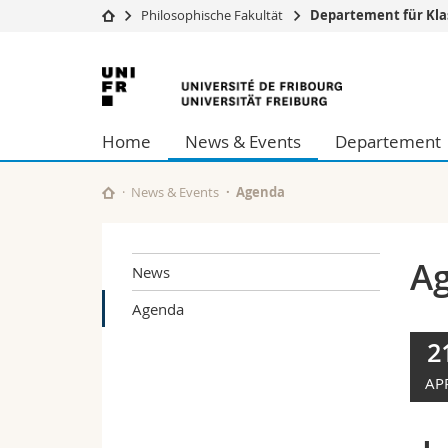
Philosophische Fakultät
Departement für Klas
Universität
Fakultäten
Universität
Studium
Theologische Fa
Freiburg
Campus
Rechtswissensch
Home
News & Events
Departement
Forschung
Wirtschafts- un
Universität
Philosophische 
Weiterbildung
Fak. für Erzieh
News & Events
Agenda
Math.-Nat. und
Interfakultär
A
News
Agenda
2
AP