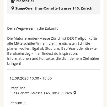
Présentiel
Sciences et médecine
Collaborateurs
Webmail
StageOne, Elias-Canetti-Strasse 146, Zürich
Interfacultaire
Doctorants
Programme des cours
Dein Wegweiser in die Zukunft.
MyUnifr
Die Maturierenden-Messe Zürich ist DER Treffpunkt für
alle Mittelschüler*innen, die ihre nächsten Schritte
planen wollen. Egal ob Studium, Gap Year oder direkter
Berufseinstieg – hier findest du Inspiration,
Informationen und Kontakte, die dich deinem Ziel näher
bringen!
12.09.2026 10:00 - 16:00
StageOne
Elias-Canetti-Strasse 146, 8050 Zürich
Plenum 2