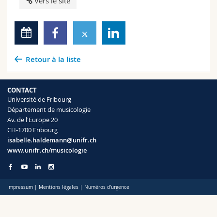
Vers le site
Retour à la liste
CONTACT
Université de Fribourg
Département de musicologie
Av. de l'Europe 20
CH-1700 Fribourg
isabelle.haldemann@unifr.ch
www.unifr.ch/musicologie
Impressum
|
Mentions légales
|
Numéros d'urgence