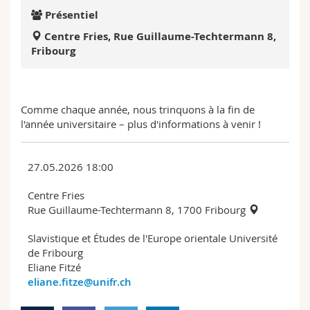
Sciences et médecine
Collaborateurs
Webmail
Présentiel
Centre Fries, Rue Guillaume-Techtermann 8,
Interfacultaire
Doctorants
Programme des cours
Fribourg
MyUnifr
Comme chaque année, nous trinquons à la fin de
l'année universitaire – plus d'informations à venir !
27.05.2026 18:00
Centre Fries
Rue Guillaume-Techtermann 8, 1700 Fribourg
Slavistique et Études de l'Europe orientale Université
de Fribourg
Eliane Fitzé
eliane.fitze@unifr.ch