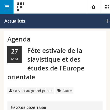
Faculté des lettres et des sciences
Département de
Université
Actualités
humaines
musicologie
Facultés
Etudes
Agenda
Vous êtes
Campus
Théologie
Fête estivale de la
27
slavistique et des
MAI
Recherche
Ressources
Droit
Futurs étudiants
études de l'Europe
Université
Sciences économiques et sociales et management
Etudiants
Annuaire du personnel
orientale
Formation continue
Lettres et sciences humaines
Médias
Plan d'accès
Ouvert au grand public
Autre
Sciences de l'éducation et de la formation
Chercheurs
Bibliothèques
27.05.2026 18:00