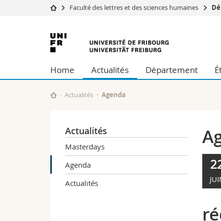
Faculté des lettres et des sciences humaines
Dé
Université
Facultés
Université
Etudes
Théologie
de
Campus
Droit
Home
Actualités
Département
É
Recherche
Sciences é
Fribourg
Université
Lettres et
Formation continue
Sciences de
Actualités
Agenda
Sciences e
Interfacult
Actualités
A
Masterdays
2
Agenda
JUI
Actualités
ré