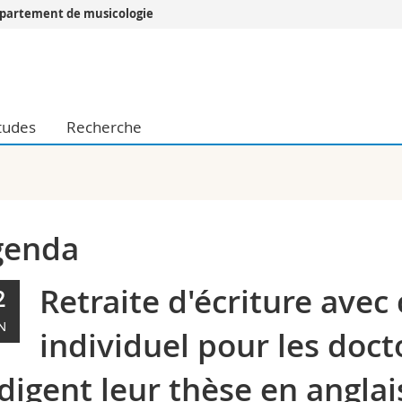
partement de musicologie
Vous êtes
Futurs étudia
Etudiants
tudes
Recherche
conomiques et sociales et management
Médias
 sciences humaines
Chercheurs
 l'éducation et de la formation
Collaborateu
t médecine
Doctorants
aire
genda
Retraite d'écriture avec
2
N
individuel pour les doct
digent leur thèse en anglai