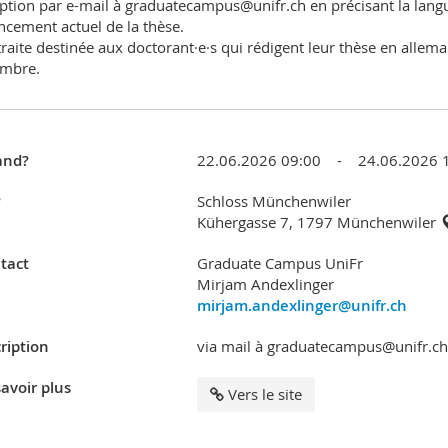
iption par e-mail à graduatecampus@unifr.ch en précisant la langue
ncement actuel de la thèse.
traite destinée aux doctorant·e·s qui rédigent leur thèse en allem
embre.
nd?
22.06.2026 09:00 - 24.06.2026 
?
Schloss Münchenwiler
Küher­gasse 7, 1797 München­wiler
tact
Graduate Campus UniFr
Mirjam Andexlinger
mirjam.andexlinger@unifr.ch
ription
via mail à graduatecampus@unifr.ch
avoir plus
Vers le site