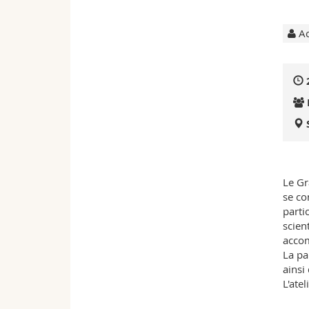
Ac
Le Gr
se co
parti
scien
accom
La pa
ainsi
L'ate