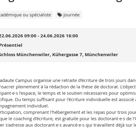
adémique ou spécialiste
Journée
22.06.2026 09:00 - 24.06.2026 16:00
Présentiel
Schloss Münchenwiler, Küher­gasse 7, München­wiler
adaute Campus organise une retraite d'écriture de trois jours dan
nsacrer pleinement à la rédaction de la thèse de doctorat. L'objectif
cipant·e·s l'espace, le temps et le soutien nécessaires pour optimis
tifique. Du temps suffisant pour l'écriture individuelle est associé
pagnement individuel.
rticipation, comprenant l'hébergement et les repas pour trois jo
 que le coaching d'écriture, est gratuite pour les doctorant·e·s de l
lier s'adresse aux doctorant·e·s avancé·e·s qui travaillent déjà sur l