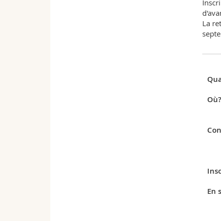
Inscr
d'ava
La re
sept
Qua
Où
Con
Insc
En s