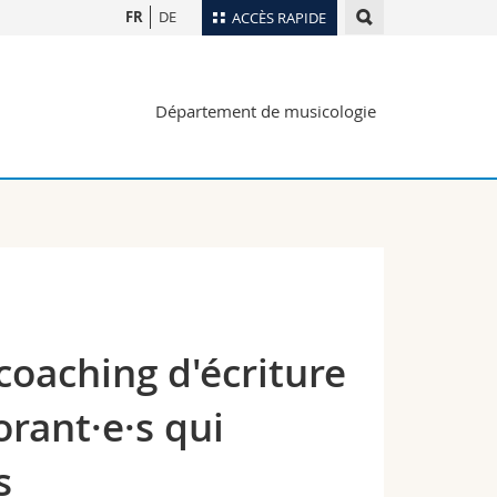
FR
DE
ACCÈS RAPIDE
Annuaire du personnel
Département de musicologie
Plan d'accès
nts
Bibliothèques
Webmail
rs
Programme des cours
MyUnifr
 coaching d'écriture
orant·e·s qui
s