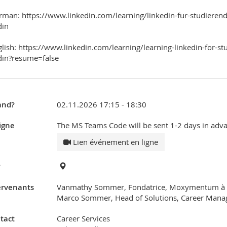
rman: https://www.linkedin.com/learning/linkedin-fur-studierende
din
glish: https://www.linkedin.com/learning/learning-linkedin-for-
din?resume=false
nd?
02.11.2026 17:15 - 18:30
igne
The MS Teams Code will be sent 1-2 days in adva
Lien événement en ligne
?
ervenants
Vanmathy Sommer, Fondatrice, Moxymentum à 
Marco Sommer, Head of Solutions, Career Man
tact
Career Services