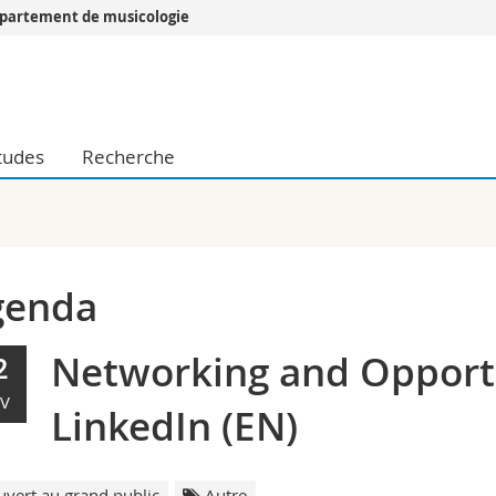
partement de musicologie
Vous êtes
Futurs étudia
Etudiants
tudes
Recherche
conomiques et sociales et management
Médias
 sciences humaines
Chercheurs
 l'éducation et de la formation
Collaborateu
t médecine
Doctorants
aire
genda
Networking and Opport
2
V
LinkedIn (EN)
vert au grand public
Autre