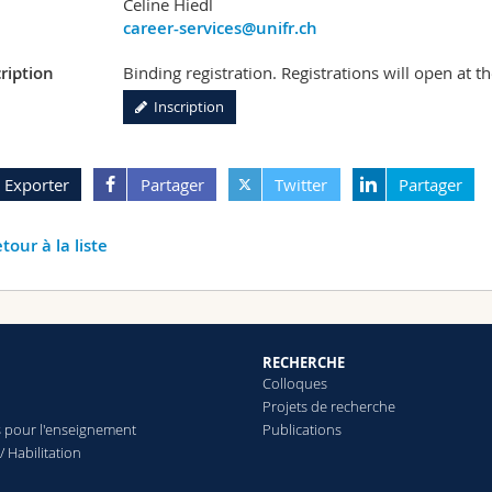
Celine Hiedl
career-services@unifr.ch
ription
Binding registration. Registrations will open at t
Inscription
Exporter
Partager
Twitter
Partager
tour à la liste
RECHERCHE
Colloques
Projets de recherche
 pour l'enseignement
Publications
/ Habilitation