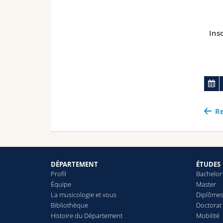
Insc
Re
DÉPARTEMENT
ÉTUDES
Profil
Bachelor
Équipe
Master
La musicologie et vous
Diplômes
Bibliothèque
Doctorat 
Histoire du Département
Mobilité