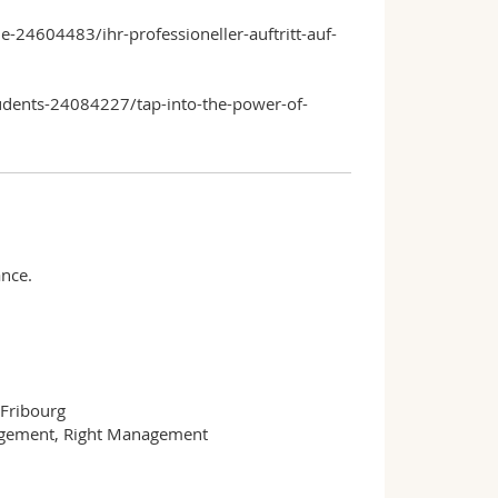
-24604483/ihr-professioneller-auftritt-auf-
students-24084227/tap-into-the-power-of-
nce.
Fribourg
agement, Right Management