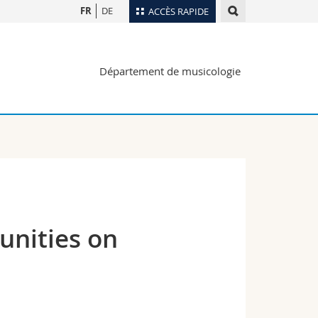
FR
DE
ACCÈS RAPIDE
Annuaire du personnel
Département de musicologie
Plan d'accès
nts
Bibliothèques
Webmail
rs
Programme des cours
MyUnifr
unities on