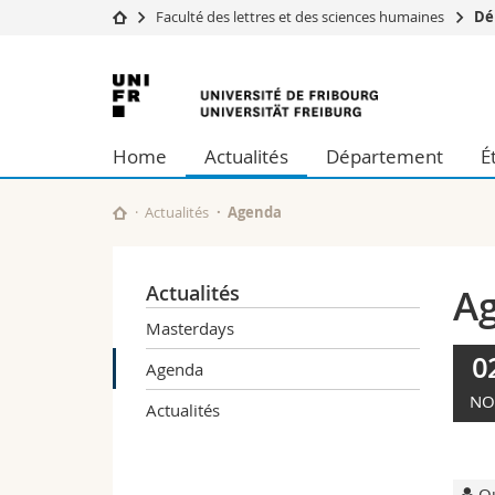
Faculté des lettres et des sciences humaines
Dé
Université
Facultés
Université
Etudes
Théologie
de
Campus
Droit
Home
Actualités
Département
É
Recherche
Sciences é
Fribourg
Université
Lettres et
Formation continue
Sciences de
Actualités
Agenda
Sciences e
Interfacult
Actualités
A
Masterdays
0
Agenda
NO
Actualités
Ou