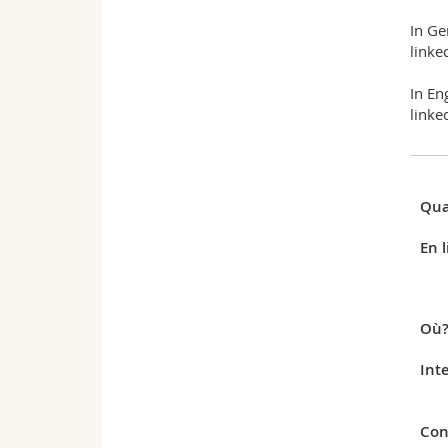
In Ge
linke
In En
linke
Qua
En l
Où
Int
Con