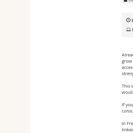
Alrea
grow 
acces
stren
This 
would
If yo
consu
In Fr
linke