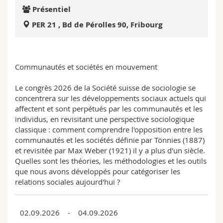
Sciences et médecine
Collaborateurs
Webmail
Présentiel
PER 21 , Bd de Pérolles 90, Fribourg
Interfacultaire
Doctorants
Programme des cours
MyUnifr
Communautés et sociétés en mouvement
Le congrès 2026 de la Société suisse de sociologie se
concentrera sur les développements sociaux actuels qui
affectent et sont perpétués par les communautés et les
individus, en revisitant une perspective sociologique
classique : comment comprendre l'opposition entre les
communautés et les sociétés définie par Tönnies (1887)
et revisitée par Max Weber (1921) il y a plus d'un siècle.
Quelles sont les théories, les méthodologies et les outils
que nous avons développés pour catégoriser les
relations sociales aujourd'hui ?
02.09.2026 - 04.09.2026