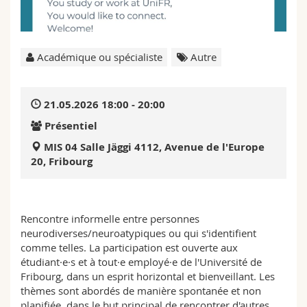
Sciences et médecine
Collaborateurs
Webmail
Interfacultaire
Doctorants
Programme des cours
Académique ou spécialiste
Autre
MyUnifr
21.05.2026 18:00 - 20:00
Présentiel
MIS 04 Salle Jäggi 4112, Avenue de l'Europe
20, Fribourg
Rencontre informelle entre personnes
neurodiverses/neuroatypiques ou qui s'identifient
comme telles. La participation est ouverte aux
étudiant·e·s et à tout·e employé·e de l'Université de
Fribourg, dans un esprit horizontal et bienveillant. Les
thèmes sont abordés de manière spontanée et non
planifiée, dans le but principal de rencontrer d'autres