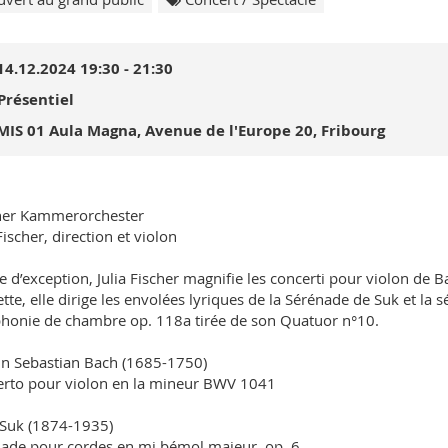
14.12.2024 19:30 - 21:30
Présentiel
MIS 01 Aula Magna, Avenue de l'Europe 20, Fribourg
her Kammerorchester
Fischer, direction et violon
te d’exception, Julia Fischer magnifie les concerti pour violon de B
tte, elle dirige les envolées lyriques de la Sérénade de Suk et la 
onie de chambre op. 118a tirée de son Quatuor n°10.
n Sebastian Bach (1685-1750)
rto pour violon en la mineur BWV 1041
 Suk (1874-1935)
ade pour cordes en mi bémol majeur, op. 6