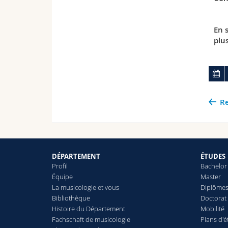
En 
plu
Re
DÉPARTEMENT
ÉTUDES
Profil
Bachelor
Équipe
Master
La musicologie et vous
Diplômes
Bibliothèque
Doctorat 
Histoire du Département
Mobilité
Fachschaft de musicologie
Plans d'