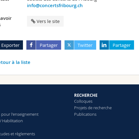
info@concertsfribourg.ch
savoir
Vers le site
s
Exporter
Partager
Twitter
Partager
tour à la liste
RECHERCHE
Colloques
Projets de recherche
 pour l'enseignement
Publications
/ Habilitation
études et règlements