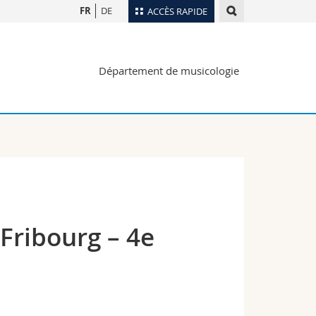
FR
DE
ACCÈS RAPIDE
Annuaire du personnel
Département de musicologie
Plan d'accès
nts
Bibliothèques
Webmail
rs
Programme des cours
MyUnifr
Fribourg – 4e