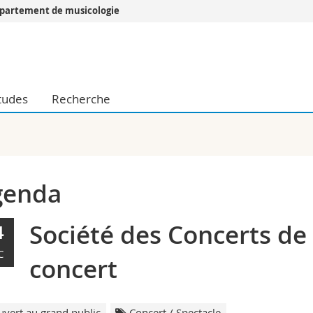
partement de musicologie
Vous êtes
Futurs étudia
Etudiants
tudes
Recherche
conomiques et sociales et management
Médias
 sciences humaines
Chercheurs
 l'éducation et de la formation
Collaborateu
t médecine
Doctorants
aire
genda
Société des Concerts de 
4
C
concert
vert au grand public
Concert / Spectacle