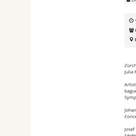
Zürc
Julia 
Artis
bague
Symph
Johan
Conce
Josef
Sérén