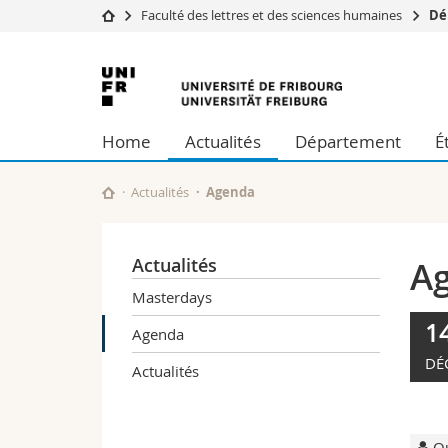
Faculté des lettres et des sciences humaines
Dé
Université
Facultés
Université
Etudes
Théologie
de
Campus
Droit
Home
Actualités
Département
É
Recherche
Sciences é
Fribourg
Université
Lettres et
Formation continue
Sciences de
Actualités
Agenda
Sciences e
Interfacult
Actualités
A
Masterdays
1
Agenda
DÉ
Actualités
Ou