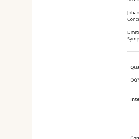
Johan
Conce
Dmitr
Symph
Qua
Où
Int
Con