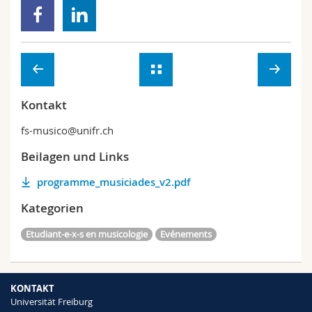
Math.-Nat. und Med. Fak.
Mitarbeitende
Webmail
Interfakultär
Doktorierende
Vorlesungsverzeichnis
MyUnifr
Kontakt
fs-musico@unifr.ch
Beilagen und Links
programme_musiciades_v2.pdf
Kategorien
Etudiant-e-x-s en musicologie
Evénements
KONTAKT
Universität Freiburg