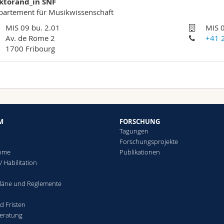
ktorand_in SNF
partement für Musikwissenschaft
MIS 09 bu. 2.01
MIS 0
Av. de Rome 2
+41 
1700 Fribourg
M
FORSCHUNG
Tagungen
Forschungsprojekte
lome
Publikationen
/ Habilitation
läne und Reglemente
d Fristen
eratung