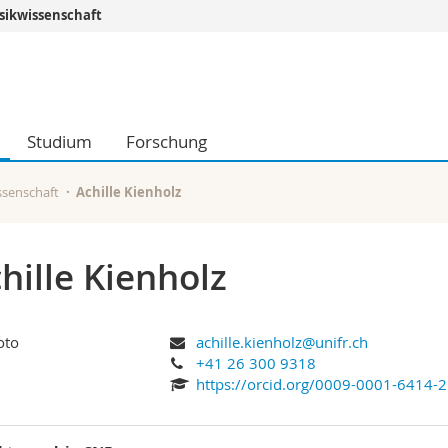
ikwissenschaft
Informationen 
k.
Studieninteressier
aftliche Fak.
Studierende
Studium
Forschung
d Sozialwissenschaftliche Fak.
Medien
Fak.
Forschende
ungs- und Bildungswissenschaften
Mitarbeitende
ssenschaft
Achille Kienholz
 Med. Fak.
Doktorierende
hille Kienholz
achille.kienholz@unifr.ch
+41 26 300 9318
https://orcid.org/0009-0001-6414-