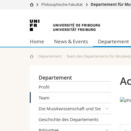
Philosophische Fakultät
Departement für Mus
Universität
Fakultäten
Universität
Studium
Theologische Fa
Freiburg
Campus
Rechtswissensch
Home
News & Events
Departement
Forschung
Wirtschafts- un
Universität
Philosophische 
Weiterbildung
Fak. für Erzieh
Departement
Team des Departements für Musikwi
Math.-Nat. und
Interfakultär
Departement
Ac
Profil
Team
Die Musikwissenschaft und Sie
Geschichte des Departements
Bibliothek