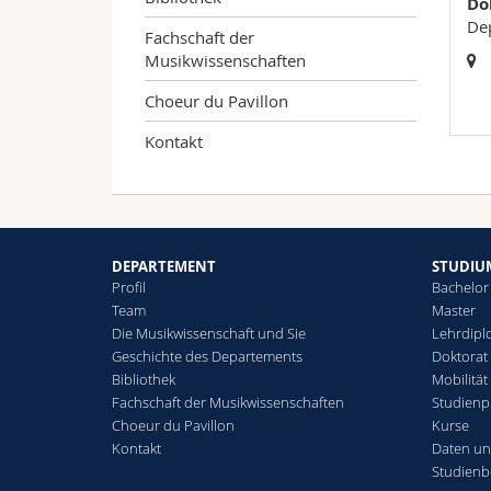
Do
De
Fachschaft der
Musikwissenschaften
Choeur du Pavillon
Kontakt
DEPARTEMENT
STUDIU
Profil
Bachelor
Team
Master
Die Musikwissenschaft und Sie
Lehrdip
Geschichte des Departements
Doktorat 
Bibliothek
Mobilität
Fachschaft der Musikwissenschaften
Studienp
Choeur du Pavillon
Kurse
Kontakt
Daten un
Studienb