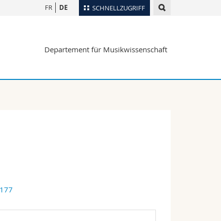
FR
DE
SCHNELLZUGRIFF
für
Personenverzeichnis
Departement für Musikwissenschaft
Ortsplan
te
Bibliotheken
Webmail
Vorlesungsverzeichnis
MyUnifr
2177