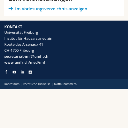
Math.-Nat. und Med. Fak.
Mitarbeitende
Webmail
Im Vorlesungsverzeichnis anzeigen
Interfakultär
Doktorierende
Vorlesungsverzeichnis
KONTAKT
Universität Freiburg
MyUnifr
Institut für Hausarztmedizin
Route des Arsenaux 41
CH-1700 Fribourg
secretariat-imf@unifr.ch
www.unifr.ch/med/imf
Impressum
|
Rechtliche Hinweise
|
Notfallnummern