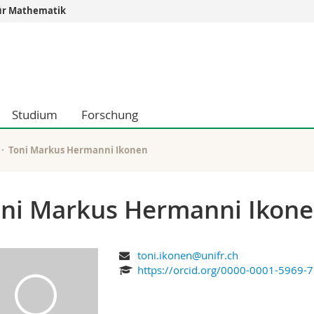
ür Mathematik
Informationen 
k.
Studieninteressier
aftliche Fak.
Studierende
d Sozialwissenschaftliche Fak.
Medien
Studium
Forschung
Fak.
Forschende
ungs- und Bildungswissenschaften
Mitarbeitende
 Med. Fak.
Doktorierende
Toni Markus Hermanni Ikonen
ni Markus Hermanni Ikon
toni.ikonen@unifr.ch
https://orcid.org/0000-0001-5969-