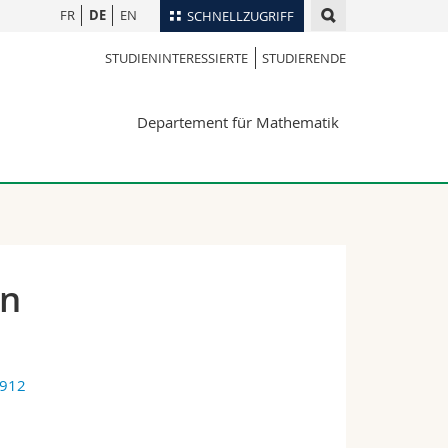
FR
DE
EN
SCHNELLZUGRIFF
STUDIENINTERESSIERTE
STUDIERENDE
für
Personenverzeichnis
Ortsplan
te
Departement für Mathematik
Bibliotheken
Webmail
Vorlesungsverzeichnis
MyUnifr
en
7912