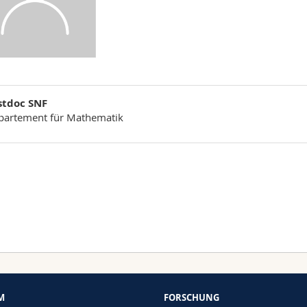
stdoc SNF
partement für Mathematik
M
FORSCHUNG