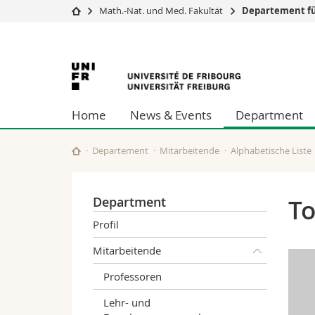
Math.-Nat. und Med. Fakultät
Departement f
Universität
Fakultäten
Universität
Studium
Theologische Fa
Campus
Rechtswissensch
Freiburg
Forschung
Wirtschafts- un
Home
News & Events
Department
Universität
Philosophische 
Weiterbildung
Fak. für Erzieh
Math.-Nat. und
Departement
Mitarbeitende
Alphabetische Liste
Interfakultär
Department
To
Profil
Mitarbeitende
Professoren
Lehr- und