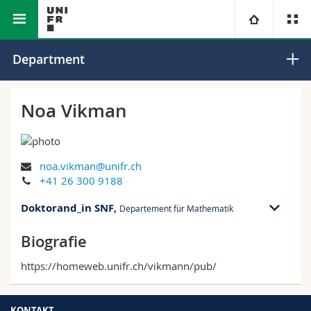
Math.-Nat. und Med. Fakultät
Departement für Mathematik
Universität
Department
Fakultäten
Studium
Noa Vikman
Informationen für
Campus
Theologische Fak.
noa.vikman@unifr.ch
Forschung
Ressourcen
Rechtswissenschaftliche Fak.
Studieninteressierte
+41 26 300 9188
Doktorand_in SNF
Universität
,
Wirtschafts- und Sozialwissenschaftliche Fak.
Studierende
Personenverzeichnis
Departement für Mathematik
Biografie
+41 26 300 9188
Weiterbildung
Philosophische Fak.
Medien
Ortsplan
https://homeweb.unifr.ch/vikmann/pub/
Fak. für Erziehungs- und Bildungswissenschaften
Forschende
Bibliotheken
KONTAKT