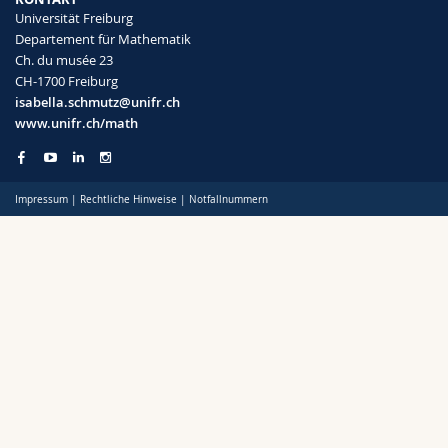
Math.-Nat. und Med. Fak.
Mitarbeitende
Webmail
Universität Freiburg
Departement für Mathematik
Ch. du musée 23
Interfakultär
Doktorierende
Vorlesungsverzeichnis
CH-1700 Freiburg
isabella.schmutz@unifr.ch
MyUnifr
www.unifr.ch/math
Impressum
|
Rechtliche Hinweise
|
Notfallnummern