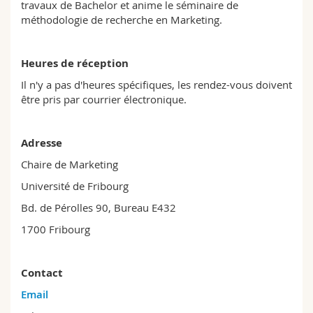
travaux de Bachelor et anime le séminaire de
Sciences et médecine
Collaborateurs
Webmail
méthodologie de recherche en Marketing.
Interfacultaire
Doctorants
Programme des cours
Heures de réception
Il n'y a pas d'heures spécifiques, les rendez-vous doivent
MyUnifr
être pris par courrier électronique.
Adresse
Chaire de Marketing
Université de Fribourg
Bd. de Pérolles 90, Bureau E432
1700 Fribourg
Contact
Email