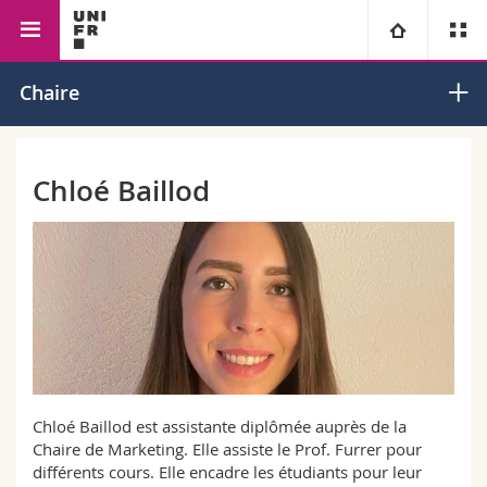
Faculté des sciences économiques
Management
Marketing
Université
Chaire
et sociales et du management
Facultés
Etudes
Chloé Baillod
Vous êtes
Campus
Théologie
Recherche
Ressources
Droit
Futurs étudiants
Université
Sciences économiques et sociales et management
Etudiants
Annuaire du personnel
Formation continue
Lettres et sciences humaines
Médias
Plan d'accès
Chloé Baillod est assistante diplômée auprès de la
Sciences de l'éducation et de la formation
Chercheurs
Bibliothèques
Chaire de Marketing. Elle assiste le Prof. Furrer pour
différents cours. Elle encadre les étudiants pour leur