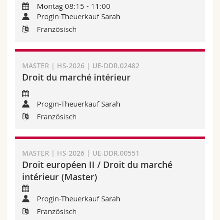
Montag 08:15 - 11:00
Math.-Nat. und Med. Fak.
Mitarbeitende
Webmail
Progin-Theuerkauf Sarah
Französisch
Interfakultär
Doktorierende
Vorlesungsverzeichnis
MyUnifr
MASTER | HS-2026 | UE-DDR.02482
Droit du marché intérieur
Progin-Theuerkauf Sarah
Französisch
MASTER | HS-2026 | UE-DDR.00551
Droit européen II / Droit du marché
intérieur (Master)
Progin-Theuerkauf Sarah
Französisch