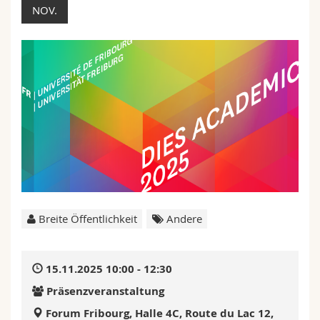
Math.-Nat. und Med. Fak.
NOV.
Mitarbeitende
Webmail
Interfakultär
Doktorierende
Vorlesungsverzeichnis
MyUnifr
Breite Öffentlichkeit
Andere
15.11.2025 10:00 - 12:30
Präsenzveranstaltung
Forum Fribourg, Halle 4C, Route du Lac 12,