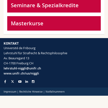
Math.-Nat. und Med. Fak.
Mitarbeitende
Webmail
Seminare & Spezialkredite
Interfakultär
Doktorierende
Vorlesungsverzeichnis
Masterkurse
MyUnifr
KONTAKT
Université de Fribourg
Lehrstuhl für Strafrecht & Rechtsphilosophie
Av. Beauregard 13
CH-1700 Freiburg CH
lehrstuhl-niggli@unifr.ch
www.unifr.ch/ius/niggli
Impressum
|
Rechtliche Hinweise
|
Notfallnummern