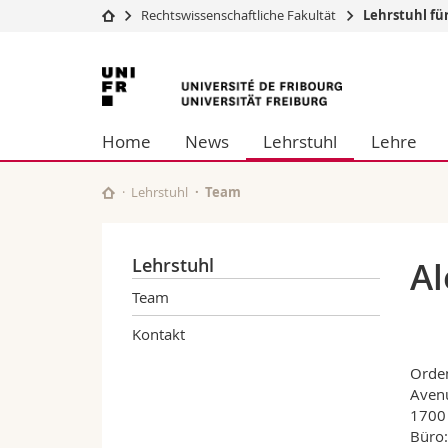
Rechtswissenschaftliche Fakultät
Lehrstuhl für
Universität
Fakultäten
Universität
Studium
Theologische Fa
Freiburg
Campus
Rechtswissensch
Home
News
Lehrstuhl
Lehre
Forschung
Wirtschafts- un
Universität
Philosophische 
Weiterbildung
Fak. für Erzieh
Lehrstuhl
Team
Math.-Nat. und
Interfakultär
Lehrstuhl
Al
Team
Kontakt
Orden
Aven
1700 
Büro