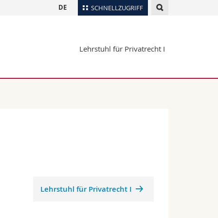
DE
SCHNELLZUGRIFF
für
Personenverzeichnis
Lehrstuhl für Privatrecht I
Ortsplan
te
Bibliotheken
Webmail
Vorlesungsverzeichnis
MyUnifr
Lehrstuhl für Privatrecht I