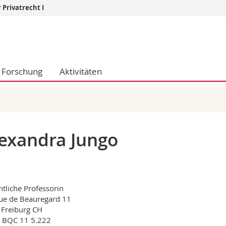
 Privatrecht I
Informationen 
k.
Studieninteressier
aftliche Fak.
Studierende
Forschung
Aktivitäten
d Sozialwissenschaftliche Fak.
Medien
Fak.
Forschende
ungs- und Bildungswissenschaften
Mitarbeitende
 Med. Fak.
Doktorierende
exandra Jungo
tliche Professorin
ue de Beauregard 11
Freiburg CH
: BQC 11 5.222