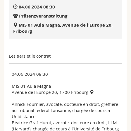
Math.-Nat. und Med. Fak.
Mitarbeitende
Webmail
04.06.2024 08:30
Präsenzveranstaltung
Interfakultär
Doktorierende
Vorlesungsverzeichnis
MIS 01 Aula Magna, Avenue de l'Europe 20,
Fribourg
MyUnifr
Les tiers et le contrat
04.06.2024 08:30
MIS 01 Aula Magna
Avenue de l'Europe 20, 1700 Fribourg
Annick Fournier, avocate, docteure en droit, greffière
au Tribunal fédéral Lausanne, chargée de cours à
Unidistance
Béatrice Graf-Hurni, avocate, docteure en droit, LLM
(Harvard), chargée de cours à l’Université de Fribourg