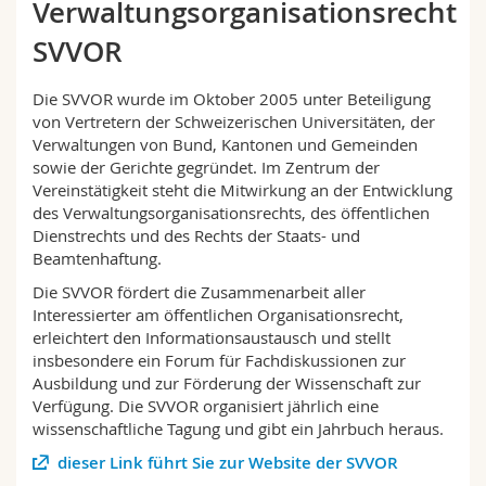
Verwaltungsorganisationsrecht
Math.-Nat. und Med. Fak.
Mitarbeitende
Webmail
SVVOR
Interfakultär
Doktorierende
Vorlesungsverzeichnis
Die SVVOR wurde im Oktober 2005 unter Beteiligung
von Vertretern der Schweizerischen Universitäten, der
MyUnifr
Verwaltungen von Bund, Kantonen und Gemeinden
sowie der Gerichte gegründet. Im Zentrum der
Vereinstätigkeit steht die Mitwirkung an der Entwicklung
des Verwaltungsorganisationsrechts, des öffentlichen
Dienstrechts und des Rechts der Staats- und
Beamtenhaftung.
Die SVVOR fördert die Zusammenarbeit aller
Interessierter am öffentlichen Organisationsrecht,
erleichtert den Informationsaustausch und stellt
insbesondere ein Forum für Fachdiskussionen zur
Ausbildung und zur Förderung der Wissenschaft zur
Verfügung. Die SVVOR organisiert jährlich eine
wissenschaftliche Tagung und gibt ein Jahrbuch heraus.
dieser Link führt Sie zur Website der SVVOR