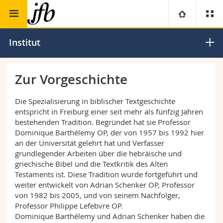
Theologische Fakultät
Institut Barthélémy
Universität
Institut
Fakultäten
Studium
Zur Vorgeschichte
Informationen für
Campus
Theologische Fak.
Die Spezialisierung in biblischer Textgeschichte
entspricht in Freiburg einer seit mehr als fünfzig Jahren
Forschung
bestehenden Tradition. Begründet hat sie Professor
Ressourcen
Rechtswissenschaftliche Fak.
Studieninteressierte
Dominique Barthélemy OP, der von 1957 bis 1992 hier
an der Universität gelehrt hat und Verfasser
Universität
Wirtschafts- und Sozialwissenschaftliche Fak.
Studierende
Personenverzeichnis
grundlegender Arbeiten über die hebräische und
griechische Bibel und die Textkritik des Alten
Testaments ist. Diese Tradition wurde fortgeführt und
Weiterbildung
Philosophische Fak.
Medien
Ortsplan
weiter entwickelt von Adrian Schenker OP, Professor
von 1982 bis 2005, und von seinem Nachfolger,
Fak. für Erziehungs- und Bildungswissenschaften
Forschende
Bibliotheken
Professor Philippe Lefebvre OP.
Dominique Barthélemy und Adrian Schenker haben die