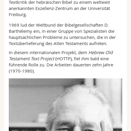
Textkritik der hebräischen Bibel zu einem weltweit
Math.-Nat. und Med. Fak.
Mitarbeitende
Webmail
anerkannten Exzellenz-Zentrum an der Universität
Freiburg.
Interfakultär
Doktorierende
Vorlesungsverzeichnis
1969 lud der Weltbund der Bibelgesellschaften D.
Barthélemy ein, in einer Gruppe von Spezialisten die
MyUnifr
hauptsächlichen Probleme zu untersuchen, die in der
Textüberlieferung des Alten Testaments aufreten.
In diesem internationalen Projekt, dem
Hebrew Old
Testament Text Project
(HOTTP), fiel ihm bald eine
führende Rolle zu. Die Arbeiten dauerten zehn Jahre
(1970-1980).