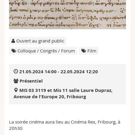
Sciences et médecine
Collaborateurs
Webmail
Interfacultaire
Doctorants
Programme des cours
MyUnifr
Ouvert au grand public
Colloque / Congrès / Forum
Film
21.05.2024 14:00 - 22.05.2024 12:20
Présentiel
MIS 03 3119 et Mis 11 salle Laure Dupraz,
Avenue de l'Europe 20, Fribourg
La soirée cinéma aura lieu au Cinéma Rex, Fribourg, à
20h30