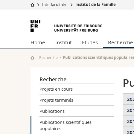
Interfacultaire
Institut de la Famille
Université
Facultés
Université
Etudes
Théologie
de
Campus
Droit
Home
Institut
Etudes
Recherche
Recherche
Sciences é
Fribourg
Université
Lettres et
Formation continue
Sciences de
Recherche
Publications scientifiques populaire
Sciences e
Interfacult
Recherche
Pu
Projets en cours
20
Projets terminés
20
Publications
Cin
Frä
20
Publications scientifiques
Cin
Cin
populaires
Int
20