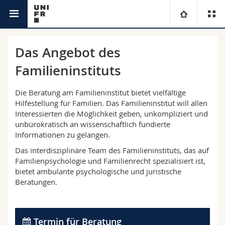
Interfakultär
Institut für Familienforschung und -beratung
Universität
Das Angebot des
Familieninstituts
Fakultäten
Studium
Die Beratung am Familieninstitut bietet vielfältige
Informationen für
Campus
Theologische Fak.
Hilfestellung für Familien. Das Familieninstitut will allen
Interessierten die Möglichkeit geben, unkompliziert und
Forschung
Ressourcen
Rechtswissenschaftliche Fak.
Studieninteressierte
unbürokratisch an wissenschaftlich fundierte
Informationen zu gelangen.
Universität
Das interdisziplinäre Team des Familieninstituts, das auf
Wirtschafts- und Sozialwissenschaftliche Fak.
Studierende
Personenverzeichnis
Familienpsychologie und Familienrecht spezialisiert ist,
bietet ambulante psychologische und juristische
Weiterbildung
Philosophische Fak.
Medien
Ortsplan
Beratungen.
Fak. für Erziehungs- und Bildungswissenschaften
Forschende
Bibliotheken
Termin für Beratung