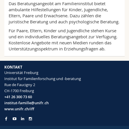
Das Beratungsangeobt am Familieninstitut bietet
ambulante Hilfestellungen für Kinder, Jugendliche,
Eltern, Paare und Erwachsene. Dazu zählen die
juristische Beratung und auch psychologische Beratung.
Für Paare, Eltern, Kinder und Jugendliche stehen Kurse
und ein individuelles Beratungsangebot zur Verfügung.
Kostenlose Angebote mit neuen Medien runden das
Unterstützungsspektrum in Erziehungsfragen ab.
KONTAKT
Universität Freiburg
Institut für Familienforschung und -beratung
Rue de Faucigny 2
CH-1700 Freiburg
+41 26 300 73 60
institut-famille@unifr.ch
www.unifr.ch/iff