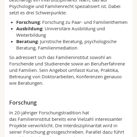
Math.-Nat. und Med. Fak.
Mitarbeitende
Webmail
Psychologie und Familienrecht spezialisiert ist. Dabei
setzt es drei Schwerpunkte:
Interfakultär
Doktorierende
Vorlesungsverzeichnis
Forschung
: Forschung zu Paar- und Familienthemen
Ausbildung
: Universitäre Ausbildung und
Weiterbildung
MyUnifr
Beratung
: Juristische Beratung, psychologische
Beratung, Familienmediation
So adressiert sich das Familieninstitut sowohl an
Forschende und Studierende sowie an Berufserfahrene
und Familien. Sein Angebot umfasst Kurse, Praktika,
Betreuung von Doktorarbeiten, Konferenzen genauso
wie Beratungen.
Forschung
In 20-jähriger Forschungstradition hat
das Familieninstitut bereits eine Vielzahl interessanter
Projekte verwirklicht. Die Interdisziplinarität wird in
seiner Forschung grossgeschrieben. Parallel dazu führt