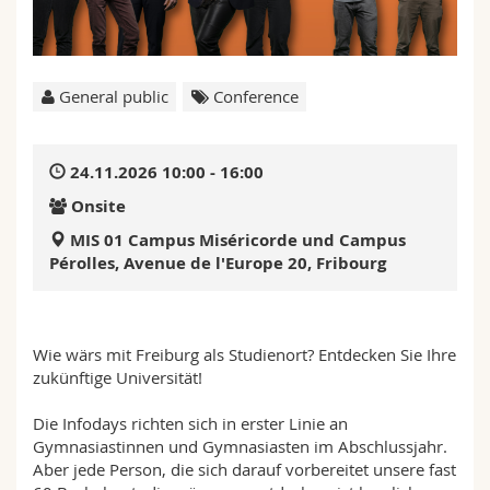
Science and Medicine
Employees
Webmail
Interfaculty
PhD students
Course catalogue
General public
Conference
MyUnifr
24.11.2026 10:00 - 16:00
Onsite
MIS 01 Campus Miséricorde und Campus
Pérolles, Avenue de l'Europe 20, Fribourg
Wie wärs mit Freiburg als Studienort? Entdecken Sie Ihre
zukünftige Universität!
Die Infodays richten sich in erster Linie an
Gymnasiastinnen und Gymnasiasten im Abschlussjahr.
Aber jede Person, die sich darauf vorbereitet unsere fast