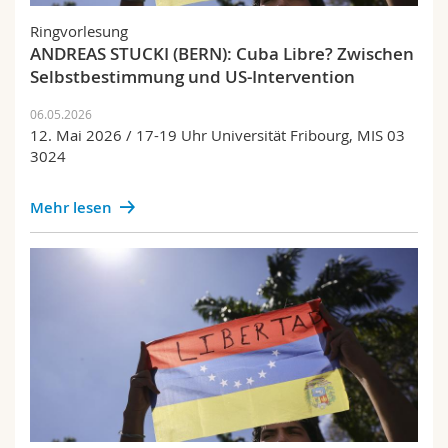
Math.-Nat. und Med. Fak.
Mitarbeitende
Webmail
Ringvorlesung
ANDREAS STUCKI (BERN): Cuba Libre? Zwischen
Interfakultär
Doktorierende
Vorlesungsverzeichnis
Selbstbestimmung und US-Intervention
06.05.2026
MyUnifr
12. Mai 2026 / 17-19 Uhr Universität Fribourg, MIS 03
3024
Mehr lesen