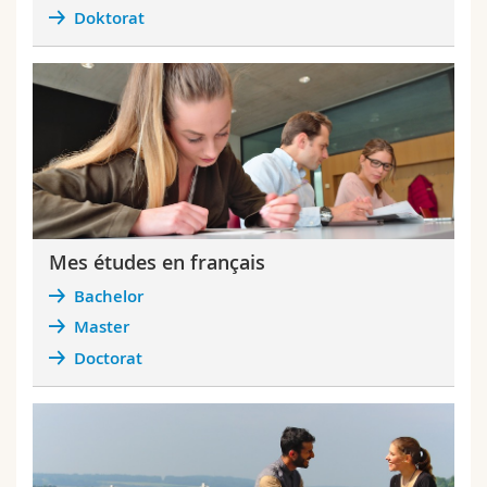
Math.-Nat. und Med. Fak.
Mitarbeitende
Webmail
Doktorat
Interfakultär
Doktorierende
Vorlesungsverzeichnis
MyUnifr
Mes études en français
Bachelor
Master
Doctorat