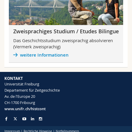
Zweisprachiges Studium / Etudes Bilingue
Das Geschichtsstudium zweisprachig absolvieren
(Vermerk zweisprachig)
weitere Informationen
KONTAKT
Universität Freiburg
Departement für Zeitgeschichte
Av. de l'Europe 20
CH-1700 Fribourg
www.unifr.ch/histcont
Impressum
|
Rechtliche Hinweise
|
Notfallnummern