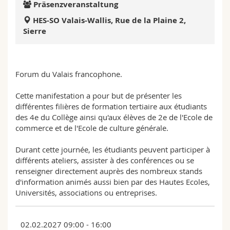
Präsenzveranstaltung
Math.-Nat. und Med. Fak.
Mitarbeitende
Webmail
HES-SO Valais-Wallis, Rue de la Plaine 2,
Sierre
Interfakultär
Doktorierende
Vorlesungsverzeichnis
MyUnifr
Forum du Valais francophone.
Cette manifestation a pour but de présenter les
différentes filières de formation tertiaire aux étudiants
des 4e du Collège ainsi qu'aux élèves de 2e de l'Ecole de
commerce et de l'Ecole de culture générale.
Durant cette journée, les étudiants peuvent participer à
différents ateliers, assister à des conférences ou se
renseigner directement auprès des nombreux stands
d'information animés aussi bien par des Hautes Ecoles,
Universités, associations ou entreprises.
02.02.2027 09:00 - 16:00