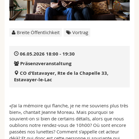
Math.-Nat. und Med. Fak.
Mitarbeitende
Webmail
Interfakultär
Doktorierende
Vorlesungsverzeichnis
Breite Öffentlichkeit
Vortrag
MyUnifr
06.05.2026 18:00 - 19:30
Präsenzveranstaltung
CO d’Estavayer, Rte de la Chapelle 33,
Estavayer-le-Lac
«J’ai la mémoire qui flanche, je ne me souviens plus très
bien», chantait Jeanne Moreau. Mais pourquoi se
souvient-on si bien de certains détails, alors que nous
oublions notre rendez-vous de 10h00? Où sont encore
passées nos lunettes? Comment s’appelle cet acteur
déjà? Et qui donc est cette personne si souriante qui