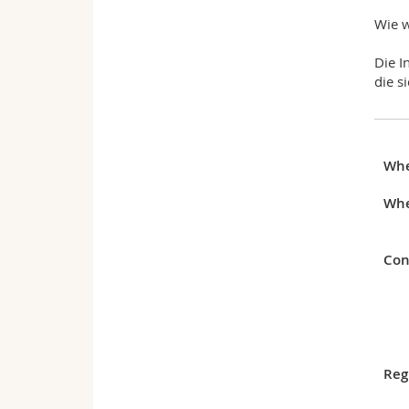
Wie w
Die I
die s
Wh
Whe
Con
Reg