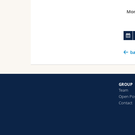
Mor
ba
GROUP
Team
Open Pos
Contact