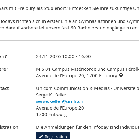
ärs mit Freiburg als Studienort? Entdecken Sie Ihre zukünftige Uni
nfodays richten sich in erster Linie an Gymnasiastinnen und Gym
ich darauf vorbereitet unsere fast 60 Bachelorstudiengänge zu en
en?
24.11.2026 10:00 - 16:00
re?
MIS 01 Campus Miséricorde und Campus Péroll
Avenue de l'Europe 20, 1700 Fribourg
tact
Unicom Communication & Médias - Université d
Serge K. Keller
serge.keller@unifr.ch
Avenue de l'Europe 20
1700 Fribourg
istration
Die Anmeldungen für den Infoday sind individuel
Registration