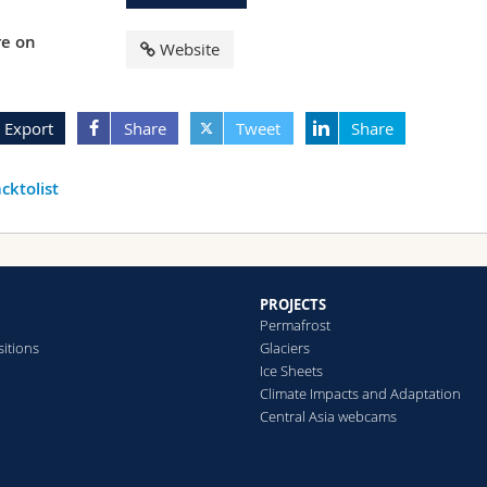
e on
Website
Export
Share
Tweet
Share
cktolist
PROJECTS
Permafrost
itions
Glaciers
Ice Sheets
Climate Impacts and Adaptation
Central Asia webcams