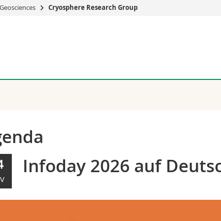
Geosciences
Cryosphere Research Group
s
You are
gy
Prospective s
Students
ent, Economics and Social sciences
Medias
ties
Researchers
on
Employees
 and Medicine
PhD students
ulty
genda
Infoday 2026 auf Deutsc
4
V