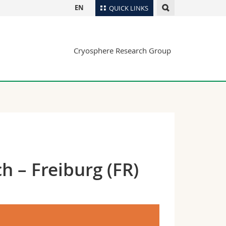
EN
QUICK LINKS
Directory
Cryosphere Research Group
Maps/Orientation
tudents
Libraries
Webmail
Course catalogue
MyUnifr
h – Freiburg (FR)