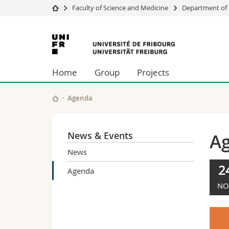
Faculty of Science and Medicine
Department of 
University
Facultie
University
Studies
Theolo
of
Campus
Law
Home
Group
Projects
Research
Managem
Fribourg
University
Humani
Continuing education
Educati
Agenda
Science
Interfac
News & Events
A
News
2
Agenda
NO