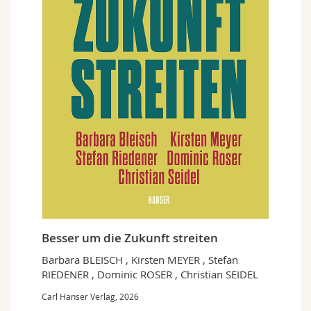
Sciences et médecine
Collaborateurs
Webmail
Interfacultaire
Doctorants
Programme des cours
MyUnifr
Besser um die Zukunft streiten
Barbara BLEISCH , Kirsten MEYER , Stefan
RIEDENER , Dominic ROSER , Christian SEIDEL
Carl Hanser Verlag, 2026