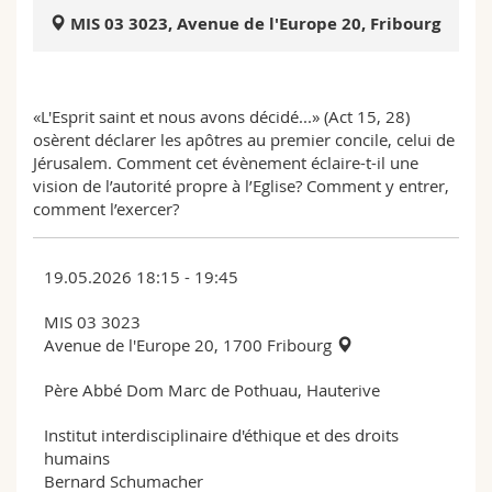
Sciences et médecine
Collaborateurs
Webmail
MIS 03 3023, Avenue de l'Europe 20, Fribourg
Interfacultaire
Doctorants
Programme des cours
«L'Esprit saint et nous avons décidé...» (Act 15, 28)
MyUnifr
osèrent déclarer les apôtres au premier concile, celui de
Jérusalem. Comment cet évènement éclaire-t-il une
vision de l’autorité propre à l’Eglise? Comment y entrer,
comment l’exercer?
19.05.2026 18:15 - 19:45
MIS 03 3023
Avenue de l'Europe 20, 1700 Fribourg
Père Abbé Dom Marc de Pothuau, Hauterive
Institut interdisciplinaire d'éthique et des droits
humains
Bernard Schumacher