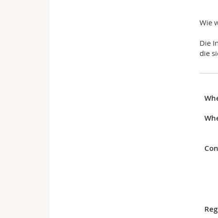
Wie w
Die I
die s
Wh
Whe
Con
Reg