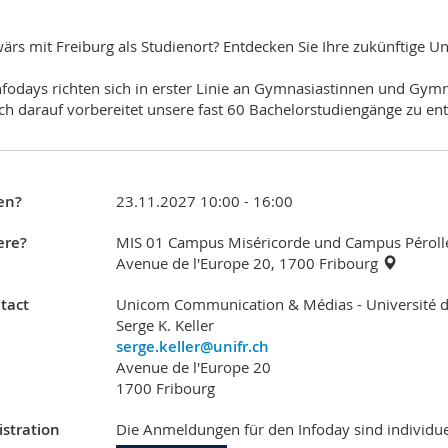
ärs mit Freiburg als Studienort? Entdecken Sie Ihre zukünftige Uni
nfodays richten sich in erster Linie an Gymnasiastinnen und Gym
ich darauf vorbereitet unsere fast 60 Bachelorstudiengänge zu en
en?
23.11.2027 10:00 - 16:00
re?
MIS 01 Campus Miséricorde und Campus Péroll
Avenue de l'Europe 20, 1700 Fribourg
tact
Unicom Communication & Médias - Université d
Serge K. Keller
serge.keller@unifr.ch
Avenue de l'Europe 20
1700 Fribourg
istration
Die Anmeldungen für den Infoday sind individuel