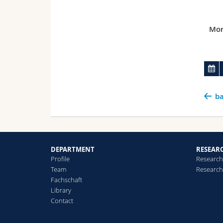
Mor
ba
DEPARTMENT
RESEAR
Profile
Research
Team
Research
Fachschaft
Library
Contact