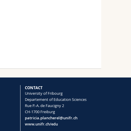
CONTACT
University of Fribourg
Departement of Education Sciences
Rue P.-A. de Faucigny 2
CH-1700 Freiburg
patricia.plancherel@unifr.ch
www.unifr.ch/edu