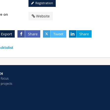
Registration
e on
Website
Export
Share
Tweet
Share
cktolist
CH
 focus
 projects