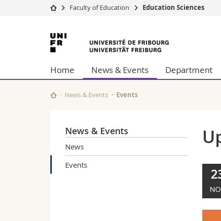
Faculty of Education
Education Sciences
University
Facultie
University
Studies
Theolo
of
Campus
Law
Home
News & Events
Department
Research
Managem
Fribourg
University
Humani
Continuing education
Educati
News & Events
Events
Science
Interfac
News & Events
U
News
Events
2
NO