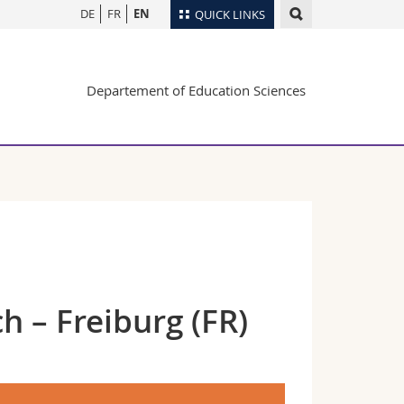
DE
FR
EN
QUICK LINKS
Directory
Departement of Education Sciences
Maps/Orientation
tudents
Libraries
Webmail
Course catalogue
MyUnifr
h – Freiburg (FR)