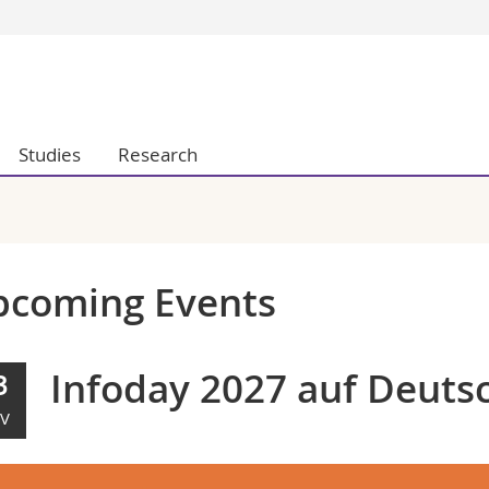
s
You are
gy
Prospective s
Students
Studies
Research
ent, Economics and Social sciences
Medias
ties
Researchers
on
Employees
 and Medicine
PhD students
ulty
pcoming Events
Infoday 2027 auf Deutsc
3
V