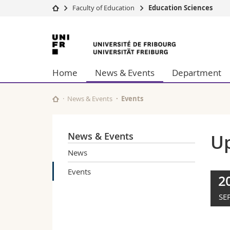
Faculty of Education
Education Sciences
University
Facultie
University
Studies
Theolo
of
Campus
Law
Home
News & Events
Department
Research
Managem
Fribourg
University
Humani
Continuing education
Educati
News & Events
Events
Science
Interfac
News & Events
U
News
Events
2
SE