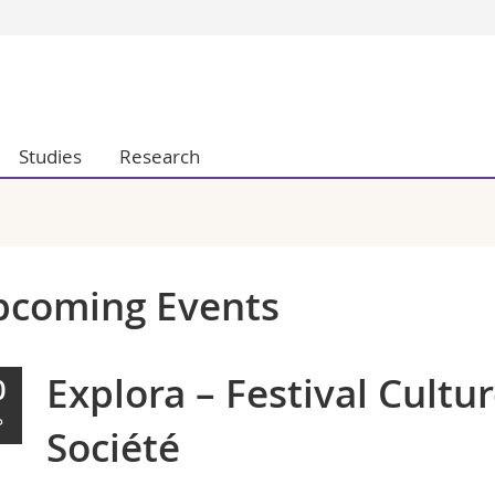
s
You are
gy
Prospective s
Students
Studies
Research
ent, Economics and Social sciences
Medias
ties
Researchers
on
Employees
 and Medicine
PhD students
ulty
pcoming Events
Explora – Festival Cultur
0
P
Société