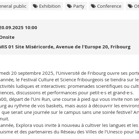
neral public
Exhibition
Party
Conference
Ot
20.09.2025 10:00
Onsite
MIS 01 Site Miséricorde, Avenue de l'Europe 20, Fribourg
medi 20 septembre 2025, l'Université de Fribourg ouvre ses porte
 année, le Festival Culture et Science fribourgeois se tiendra sur
ctivités ludiques et interactives: promenades scientifiques ou cultu
iences, discussions et performances pour petit·e·s et grand·e·s.
00, départ de l'Uni Run, une course à pied qui vous invite non se
urg au rythme de vos baskets, mais aussi à découvrir les environ
, que serait une journée sur le campus sans une soirée festive? Ar
nuit.
 année, Explora vous invite à nouveau à cultiver les langues et les 
guisme et des partenaires du Réseau des Villes de l'Unesco pour l