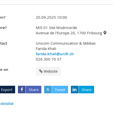
en?
20.09.2025 10:00
re?
MIS 01 Site Miséricorde
Avenue de l'Europe 20, 1700 Fribourg
tact
Unicom Communication & Médias
Farida Khali
farida.khali@unifr.ch
026 300 70 37
e on
Website
Export
Share
Tweet
Share
cktolist