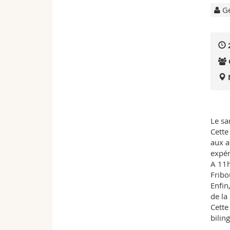
Ge
Le sa
Cette
aux a
expér
A 11h
Fribo
Enfin
de la 
Cette
bilin