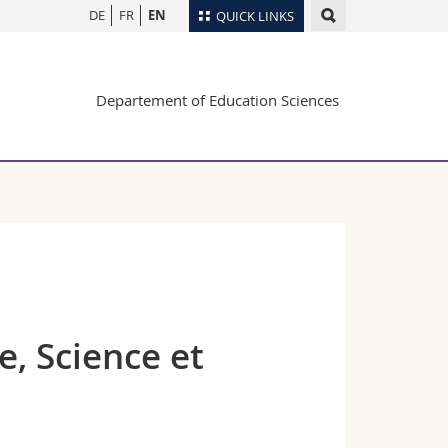
DE
FR
EN
QUICK LINKS
Directory
Departement of Education Sciences
Maps/Orientation
tudents
Libraries
Webmail
Course catalogue
MyUnifr
e, Science et