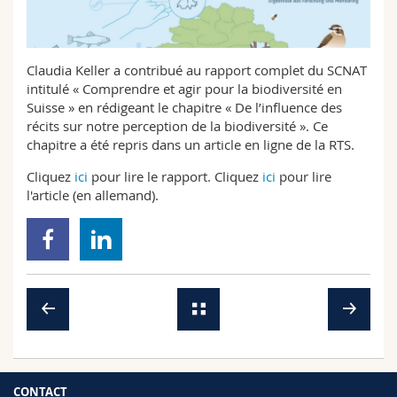
Sciences et médecine
Collaborateurs
Webmail
Interfacultaire
Doctorants
Programme des cours
Claudia Keller a contribué au rapport complet du SCNAT
intitulé « Comprendre et agir pour la biodiversité en
Suisse » en rédigeant le chapitre « De l’influence des
MyUnifr
récits sur notre perception de la biodiversité ». Ce
chapitre a été repris dans un article en ligne de la RTS.
Cliquez
ici
pour lire le rapport. Cliquez
ici
pour lire
l'article (en allemand).
CONTACT