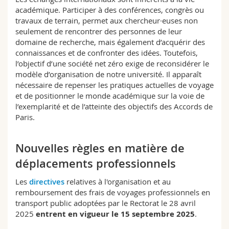
Sciences et médecine
Collaborateurs
Webmail
académique. Participer à des conférences, congrès ou
travaux de terrain, permet aux chercheur·euses non
seulement de rencontrer des personnes de leur
Interfacultaire
Doctorants
Programme des cours
domaine de recherche, mais également d’acquérir des
connaissances et de confronter des idées. Toutefois,
MyUnifr
l’objectif d’une société net zéro exige de reconsidérer le
modèle d’organisation de notre université. Il apparaît
nécessaire de repenser les pratiques actuelles de voyage
et de positionner le monde académique sur la voie de
l’exemplarité et de l’atteinte des objectifs des Accords de
Paris.
Nouvelles règles en matière de
déplacements professionnels
Les
directives
relatives à l'organisation et au
remboursement des frais de voyages professionnels en
transport public adoptées par le Rectorat le 28 avril
2025
entrent en vigueur le 15 septembre 2025
.