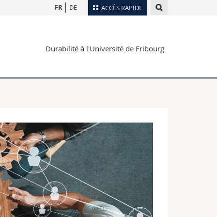
FR
DE
ACCÈS RAPIDE
Annuaire du personnel
Durabilité à l'Université de Fribourg
Plan d'accès
nts
Bibliothèques
Webmail
rs
Programme des cours
MyUnifr