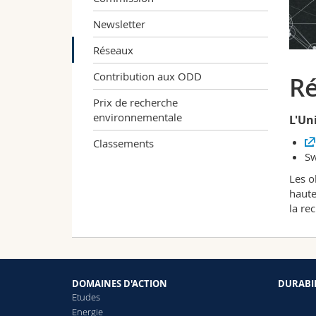
Newsletter
Réseaux
Contribution aux ODD
R
Prix de recherche
environnementale
L'Un
Classements
Sw
Les o
haute
la re
DOMAINES D'ACTION
DURABI
Etudes
Energie