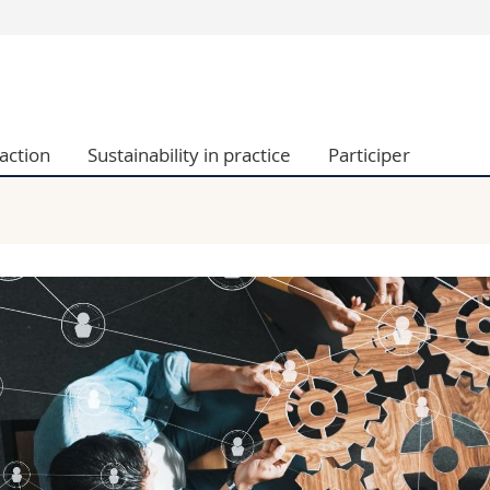
Vous êtes
Futurs étudia
Etudiants
action
Sustainability in practice
Participer
conomiques et sociales et management
Médias
 sciences humaines
Chercheurs
 l'éducation et de la formation
Collaborateu
t médecine
Doctorants
aire