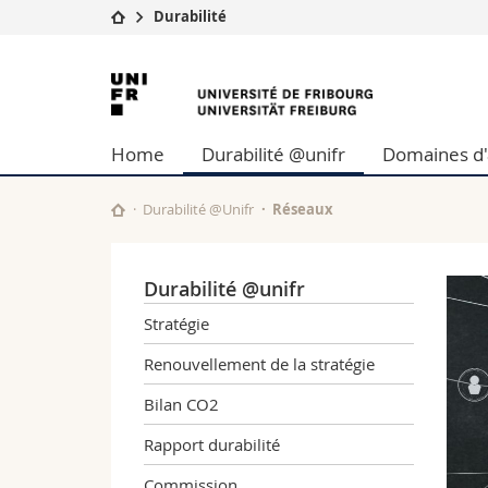
Durabilité
Université
Facultés
Université
Etudes
Théologie
de
Campus
Droit
Home
Durabilité @unifr
Domaines d'
Recherche
Sciences é
Fribourg
Université
Lettres et
Formation continue
Sciences de
Durabilité @Unifr
Réseaux
Sciences e
Interfacult
Durabilité @unifr
Stratégie
Renouvellement de la stratégie
Bilan CO2
Rapport durabilité
Commission