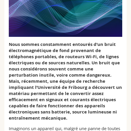
Sciences et médecine
Collaborateurs
Webmail
Interfacultaire
Doctorants
Programme des cours
MyUnifr
Nous sommes constamment entourés d’un bruit
électromagnétique de fond provenant de
téléphones portables, de routeurs Wi-Fi, de lignes
électriques ou de sources naturelles. Un bruit que
nous considérons souvent comme une
perturbation inutile, voire comme dangereux.
Mais, récemment, une équipe de recherche
impliquant l’Université de Fribourg a découvert un
matériau permettant de le convertir assez
efficacement en signaux et courants électriques
capables de faire fonctionner des appareils
électroniques sans batterie, source lumineuse ni
entraînement mécanique.
Imaginons un appareil qui, malgré une panne de toutes