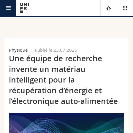
Durabilité
Université
Facultés
Etudes
Physique
Publié le 23.07.2025
Une équipe de recherche
Vous êtes
Campus
Théologie
invente un matériau
Recherche
Ressources
Droit
Futurs étudiants
intelligent pour la
récupération d’énergie et
Université
Sciences économiques et sociales et management
Etudiants
Annuaire du personnel
l’électronique auto-alimentée
Formation continue
Lettres et sciences humaines
Médias
Plan d'accès
Sciences de l'éducation et de la formation
Chercheurs
Bibliothèques