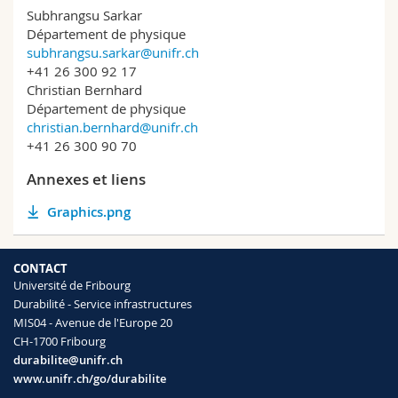
Subhrangsu Sarkar
Département de physique
subhrangsu.sarkar@unifr.ch
+41 26 300 92 17
Christian Bernhard
Département de physique
christian.bernhard@unifr.ch
+41 26 300 90 70
Annexes et liens
Graphics.png
CONTACT
Université de Fribourg
Durabilité - Service infrastructures
MIS04 - Avenue de l'Europe 20
CH-1700 Fribourg
durabilite@unifr.ch
www.unifr.ch/go/durabilite