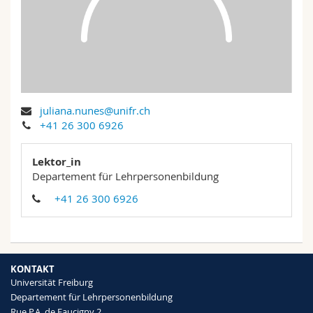
Math.-Nat. und Med. Fak.
Mitarbeitende
Webmail
Interfakultär
Doktorierende
Vorlesungsverzeichnis
MyUnifr
juliana.nunes@unifr.ch
+41 26 300 6926
Lektor_in
Departement für Lehrpersonenbildung
+41 26 300 6926
KONTAKT
Universität Freiburg
Departement für Lehrpersonenbildung
Rue P.A. de Faucigny 2