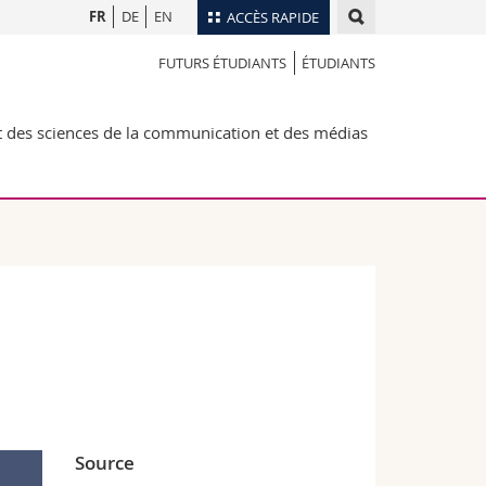
FR
DE
EN
ACCÈS RAPIDE
FUTURS ÉTUDIANTS
ÉTUDIANTS
Annuaire du personnel
Plan d'accès
nts
des sciences de la communication et des médias
Bibliothèques
Webmail
rs
Programme des cours
MyUnifr
Source