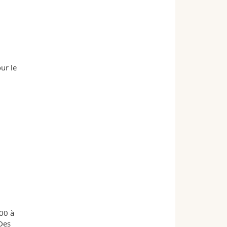
ur le
00 à
 Des