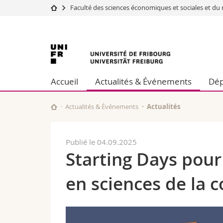
Faculté des sciences économiques et sociales et 
Université
Facultés
Université
Etudes
Théologie
Campus
Droit
de
Recherche
Sciences é
Accueil
Actualités & Événements
Dép
Université
Lettres et
Fribourg
Formation continue
Sciences de
Sciences e
Actualités & Événements
Actualités
Interfacult
Publié le 04.09.2025
Starting Days pour
en sciences de la