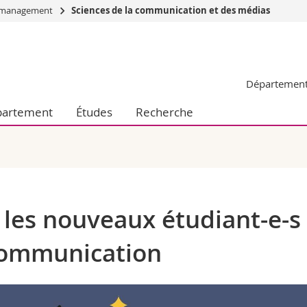
du management
Sciences de la communication et des médias
Vous êtes
Futurs étudia
Département 
Etudiants
conomiques et sociales et management
Médias
artement
Études
Recherche
 sciences humaines
Chercheurs
 l'éducation et de la formation
Collaborateu
t médecine
Doctorants
aire
 les nouveaux étudiant-e-s
 communication