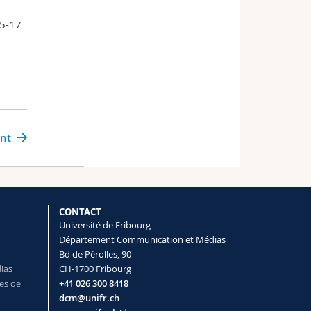
15-17
ant
CONTACT
Université de Fribourg
Département Communication et Médias
Bd de Pérolles, 90
dias
CH-1700 Fribourg
es de
+41 026 300 8418
dcm@unifr.ch