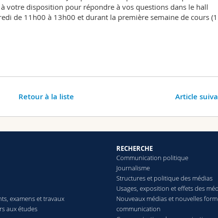
 à votre disposition pour répondre à vos questions dans le hall
endredi de 11h00 à 13h00 et durant la première semaine de cours (
Retour à la liste
Article suiv
RECHERCHE
Communication politique
Journalisme
Structures et politique des médias
Usages, exposition et effets des mé
ts, examens et travaux
Nouveaux médias et nouvelles form
ers aux études
communication