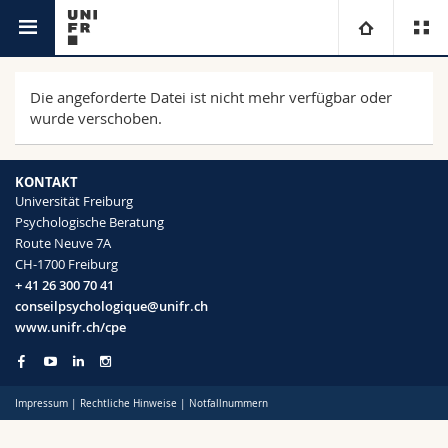
Akademische Dienste
Psychologische Beratung
Universität
Die angeforderte Datei ist nicht mehr verfügbar oder
wurde verschoben.
Fakultäten
Studium
KONTAKT
Informationen für
Campus
Theologische Fak.
Universität Freiburg
Psychologische Beratung
Route Neuve 7A
Forschung
Ressourcen
Rechtswissenschaftliche Fak.
Studieninteressierte
CH-1700 Freiburg
+ 41 26 300 70 41
Universität
Wirtschafts- und Sozialwissenschaftliche Fak.
Studierende
Personenverzeichnis
conseilpsychologique@unifr.ch
www.unifr.ch/cpe
Weiterbildung
Philosophische Fak.
Medien
Ortsplan
Impressum
|
Rechtliche Hinweise
|
Notfallnummern
Fak. für Erziehungs- und Bildungswissenschaften
Forschende
Bibliotheken