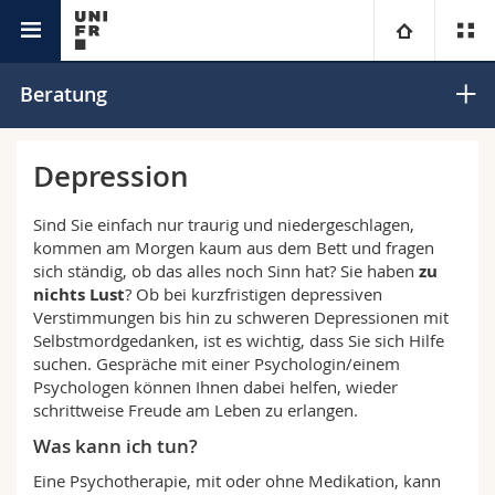
Akademische Dienste
Psychologische Beratung
Universität
Beratung
Fakultäten
Studium
Depression
Informationen für
Campus
Theologische Fak.
Sind Sie einfach nur traurig und niedergeschlagen,
kommen am Morgen kaum aus dem Bett und fragen
Forschung
sich ständig, ob das alles noch Sinn hat? Sie haben
zu
Ressourcen
Rechtswissenschaftliche Fak.
Studieninteressierte
nichts Lust
? Ob bei kurzfristigen depressiven
Verstimmungen bis hin zu schweren Depressionen mit
Universität
Wirtschafts- und Sozialwissenschaftliche Fak.
Studierende
Personenverzeichnis
Selbstmordgedanken, ist es wichtig, dass Sie sich Hilfe
suchen. Gespräche mit einer Psychologin/einem
Psychologen können Ihnen dabei helfen, wieder
Weiterbildung
Philosophische Fak.
Medien
Ortsplan
schrittweise Freude am Leben zu erlangen.
Was kann ich tun?
Fak. für Erziehungs- und Bildungswissenschaften
Forschende
Bibliotheken
Eine Psychotherapie, mit oder ohne Medikation, kann