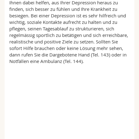
Ihnen dabei helfen, aus Ihrer Depression heraus zu
Math.-Nat. und Med. Fak.
Mitarbeitende
Webmail
finden, sich besser zu fühlen und Ihre Krankheit zu
besiegen. Bei einer Depression ist es sehr hilfreich und
Interfakultär
Doktorierende
Vorlesungsverzeichnis
wichtig, soziale Kontakte aufrecht zu halten und zu
pflegen, seinen Tagesablauf zu strukturieren, sich
regelmässig sportlich zu betätigen und sich erreichbare,
MyUnifr
realistische und positive Ziele zu setzen. Sollten Sie
sofort Hilfe brauchen oder keine Lösung mehr sehen,
dann rufen Sie die Dargebotene Hand (Tel. 143) oder in
Notfällen eine Ambulanz (Tel. 144).