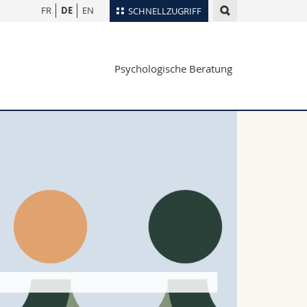
FR
DE
EN
SCHNELLZUGRIFF
für
Personenverzeichnis
Psychologische Beratung
Ortsplan
te
Bibliotheken
Webmail
Vorlesungsverzeichnis
MyUnifr