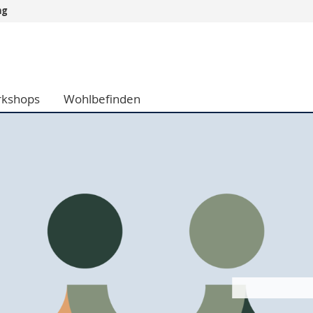
ng
Informationen 
k.
Studieninteressier
aftliche Fak.
Studierende
kshops
Wohlbefinden
d Sozialwissenschaftliche Fak.
Medien
Fak.
Forschende
ungs- und Bildungswissenschaften
Mitarbeitende
 Med. Fak.
Doktorierende