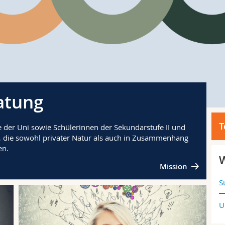
atung
T
 der Uni sowie Schülerinnen der Sekundarstufe II und
n, die sowohl privater Natur als auch in Zusammenhang
en.
W
Mission
S
U