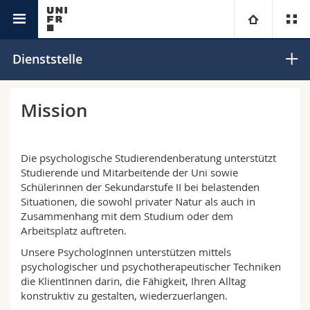
Akademische Dienste
Psychologische Beratung
Universität
Dienststelle
Fakultäten
Studium
Mission
Informationen für
Campus
Theologische Fak.
Die psychologische Studierendenberatung unterstützt
Forschung
Ressourcen
Rechtswissenschaftliche Fak.
Studieninteressierte
Studierende und Mitarbeitende der Uni sowie
Schülerinnen der Sekundarstufe II bei belastenden
Situationen, die sowohl privater Natur als auch in
Universität
Wirtschafts- und Sozialwissenschaftliche Fak.
Studierende
Personenverzeichnis
Zusammenhang mit dem Studium oder dem
Arbeitsplatz auftreten.
Weiterbildung
Philosophische Fak.
Medien
Ortsplan
Unsere PsychologInnen unterstützen mittels
psychologischer und psychotherapeutischer Techniken
die KlientInnen darin, die Fähigkeit, Ihren Alltag
Fak. für Erziehungs- und Bildungswissenschaften
Forschende
Bibliotheken
konstruktiv zu gestalten, wiederzuerlangen.