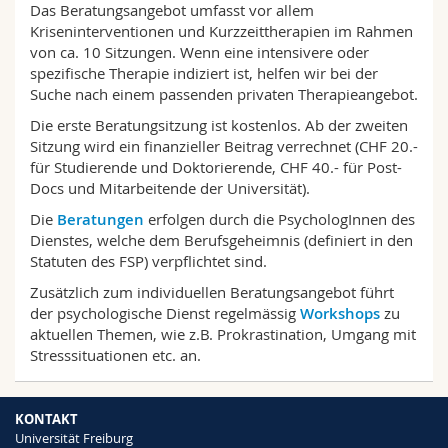
Das Beratungsangebot umfasst vor allem
Math.-Nat. und Med. Fak.
Mitarbeitende
Webmail
Kriseninterventionen und Kurzzeittherapien im Rahmen
von ca. 10 Sitzungen. Wenn eine intensivere oder
Interfakultär
Doktorierende
Vorlesungsverzeichnis
spezifische Therapie indiziert ist, helfen wir bei der
Suche nach einem passenden privaten Therapieangebot.
MyUnifr
Die erste Beratungsitzung ist kostenlos. Ab der zweiten
Sitzung wird ein finanzieller Beitrag verrechnet (CHF 20.-
für Studierende und Doktorierende, CHF 40.- für Post-
Docs und Mitarbeitende der Universität).
Die
Beratungen
erfolgen durch die PsychologInnen des
Dienstes, welche dem Berufsgeheimnis (definiert in den
Statuten des FSP) verpflichtet sind.
Zusätzlich zum individuellen Beratungsangebot führt
der psychologische Dienst regelmässig
Workshops
zu
aktuellen Themen, wie z.B. Prokrastination, Umgang mit
Stresssituationen etc. an.
KONTAKT
Universität Freiburg